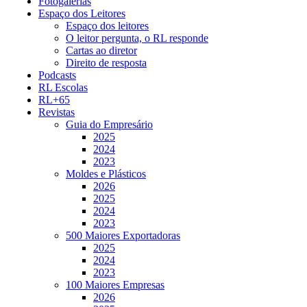
Fotogalerias
Espaço dos Leitores
Espaço dos leitores
O leitor pergunta, o RL responde
Cartas ao diretor
Direito de resposta
Podcasts
RL Escolas
RL+65
Revistas
Guia do Empresário
2025
2024
2023
Moldes e Plásticos
2026
2025
2024
2023
500 Maiores Exportadoras
2025
2024
2023
100 Maiores Empresas
2026