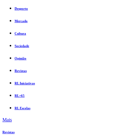
Desporto
Mercado
Cultura
Sociedade
Opinião
Revistas
RL Iniciativas
RL+65
RL Escolas
Mais
Revistas