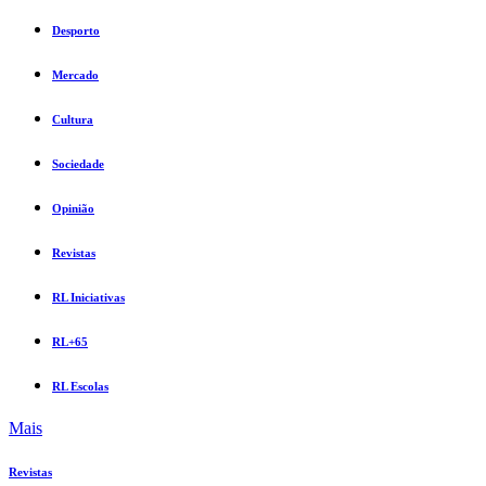
Desporto
Mercado
Cultura
Sociedade
Opinião
Revistas
RL Iniciativas
RL+65
RL Escolas
Mais
Revistas