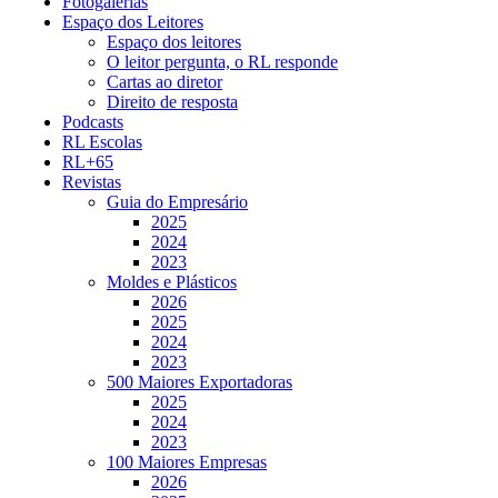
Fotogalerias
Espaço dos Leitores
Espaço dos leitores
O leitor pergunta, o RL responde
Cartas ao diretor
Direito de resposta
Podcasts
RL Escolas
RL+65
Revistas
Guia do Empresário
2025
2024
2023
Moldes e Plásticos
2026
2025
2024
2023
500 Maiores Exportadoras
2025
2024
2023
100 Maiores Empresas
2026