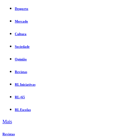
Desporto
Mercado
Cultura
Sociedade
Opinião
Revistas
RL Iniciativas
RL+65
RL Escolas
Mais
Revistas