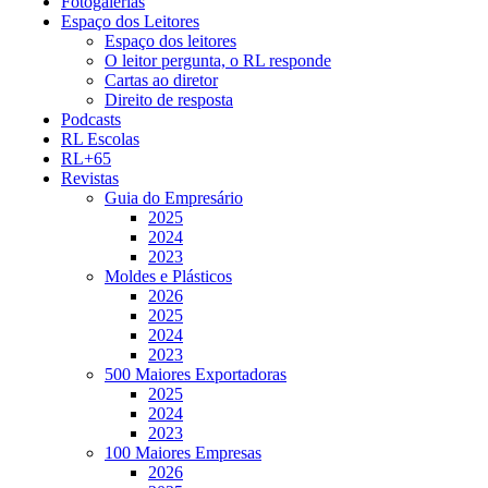
Fotogalerias
Espaço dos Leitores
Espaço dos leitores
O leitor pergunta, o RL responde
Cartas ao diretor
Direito de resposta
Podcasts
RL Escolas
RL+65
Revistas
Guia do Empresário
2025
2024
2023
Moldes e Plásticos
2026
2025
2024
2023
500 Maiores Exportadoras
2025
2024
2023
100 Maiores Empresas
2026