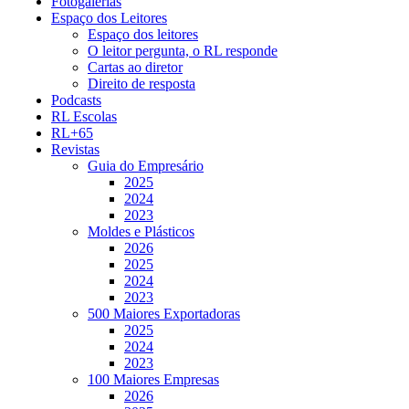
Fotogalerias
Espaço dos Leitores
Espaço dos leitores
O leitor pergunta, o RL responde
Cartas ao diretor
Direito de resposta
Podcasts
RL Escolas
RL+65
Revistas
Guia do Empresário
2025
2024
2023
Moldes e Plásticos
2026
2025
2024
2023
500 Maiores Exportadoras
2025
2024
2023
100 Maiores Empresas
2026