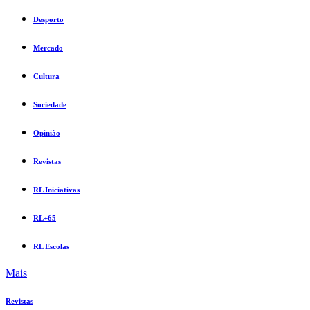
Desporto
Mercado
Cultura
Sociedade
Opinião
Revistas
RL Iniciativas
RL+65
RL Escolas
Mais
Revistas