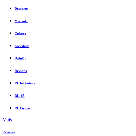
Desporto
Mercado
Cultura
Sociedade
Opinião
Revistas
RL Iniciativas
RL+65
RL Escolas
Mais
Revistas