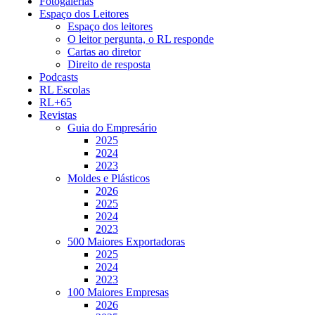
Fotogalerias
Espaço dos Leitores
Espaço dos leitores
O leitor pergunta, o RL responde
Cartas ao diretor
Direito de resposta
Podcasts
RL Escolas
RL+65
Revistas
Guia do Empresário
2025
2024
2023
Moldes e Plásticos
2026
2025
2024
2023
500 Maiores Exportadoras
2025
2024
2023
100 Maiores Empresas
2026