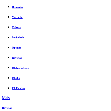
Desporto
Mercado
Cultura
Sociedade
Opinião
Revistas
RL Iniciativas
RL+65
RL Escolas
Mais
Revistas