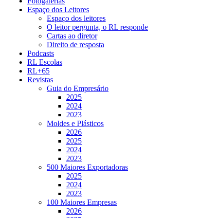
Fotogalerias
Espaço dos Leitores
Espaço dos leitores
O leitor pergunta, o RL responde
Cartas ao diretor
Direito de resposta
Podcasts
RL Escolas
RL+65
Revistas
Guia do Empresário
2025
2024
2023
Moldes e Plásticos
2026
2025
2024
2023
500 Maiores Exportadoras
2025
2024
2023
100 Maiores Empresas
2026