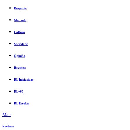
Desporto
Mercado
Cultura
Sociedade
Opinião
Revistas
RL Iniciativas
RL+65
RL Escolas
Mais
Revistas