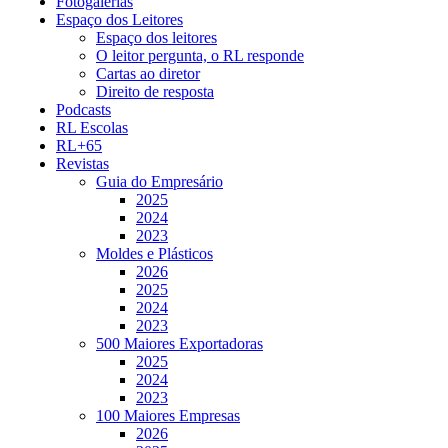
Fotogalerias
Espaço dos Leitores
Espaço dos leitores
O leitor pergunta, o RL responde
Cartas ao diretor
Direito de resposta
Podcasts
RL Escolas
RL+65
Revistas
Guia do Empresário
2025
2024
2023
Moldes e Plásticos
2026
2025
2024
2023
500 Maiores Exportadoras
2025
2024
2023
100 Maiores Empresas
2026