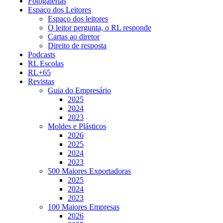
Fotogalerias
Espaço dos Leitores
Espaço dos leitores
O leitor pergunta, o RL responde
Cartas ao diretor
Direito de resposta
Podcasts
RL Escolas
RL+65
Revistas
Guia do Empresário
2025
2024
2023
Moldes e Plásticos
2026
2025
2024
2023
500 Maiores Exportadoras
2025
2024
2023
100 Maiores Empresas
2026