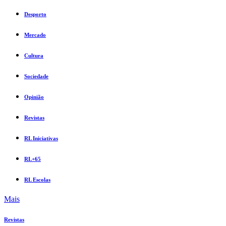
Desporto
Mercado
Cultura
Sociedade
Opinião
Revistas
RL Iniciativas
RL+65
RL Escolas
Mais
Revistas