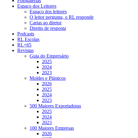
Fotogalerias
Espaço dos Leitores
Espaço dos leitores
O leitor pergunta, o RL responde
Cartas ao diretor
Direito de resposta
Podcasts
RL Escolas
RL+65
Revistas
Guia do Empresário
2025
2024
2023
Moldes e Plásticos
2026
2025
2024
2023
500 Maiores Exportadoras
2025
2024
2023
100 Maiores Empresas
2026