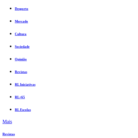
Desporto
Mercado
Cultura
Sociedade
Opinião
Revistas
RL Iniciativas
RL+65
RL Escolas
Mais
Revistas