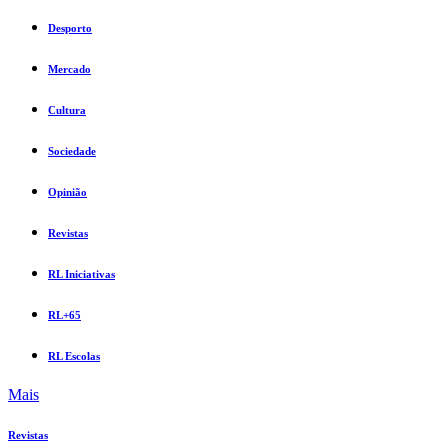
Desporto
Mercado
Cultura
Sociedade
Opinião
Revistas
RL Iniciativas
RL+65
RL Escolas
Mais
Revistas