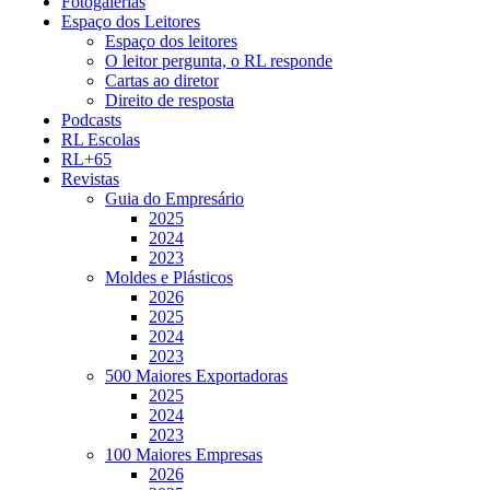
Fotogalerias
Espaço dos Leitores
Espaço dos leitores
O leitor pergunta, o RL responde
Cartas ao diretor
Direito de resposta
Podcasts
RL Escolas
RL+65
Revistas
Guia do Empresário
2025
2024
2023
Moldes e Plásticos
2026
2025
2024
2023
500 Maiores Exportadoras
2025
2024
2023
100 Maiores Empresas
2026